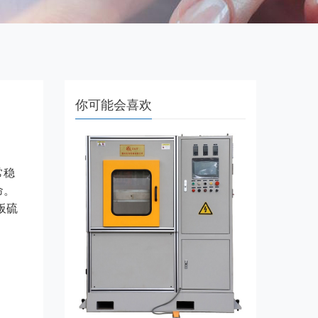
你可能会喜欢
常稳
命。
板硫